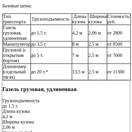
Базовые цены:
Тип
Длина
Ширина
Стоимость/
Грузоподъемность
транспорта
кузова
кузова
руб.
Газель
грузовая,
до 1,5 т.
4,2 м
2,06 м
от 2800
удлиненная
Манипулятор
до 3,5 т.
8 м
2,5 м
от 8500
Грузовой (с
открытым
до 5 т.
7 м
2,5 м
от 7600
бортом)
Длинномер
(седельный
до 20 т.*
13,5 м
2,5 м
от 11300
тягач)
Газель грузовая, удлиненная
Грузоподъемность
до 1,5 т.
Длина кузова
4,2 м
Ширина кузова
2,06 м