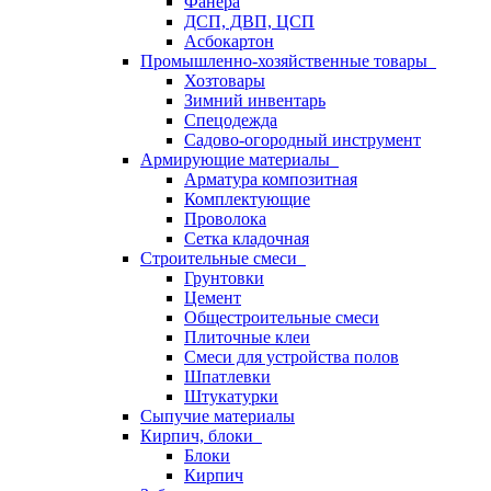
Фанера
ДСП, ДВП, ЦСП
Асбокартон
Промышленно-хозяйственные товары
Хозтовары
Зимний инвентарь
Спецодежда
Садово-огородный инструмент
Армирующие материалы
Арматура композитная
Комплектующие
Проволока
Сетка кладочная
Строительные смеси
Грунтовки
Цемент
Общестроительные смеси
Плиточные клеи
Смеси для устройства полов
Шпатлевки
Штукатурки
Сыпучие материалы
Кирпич, блоки
Блоки
Кирпич