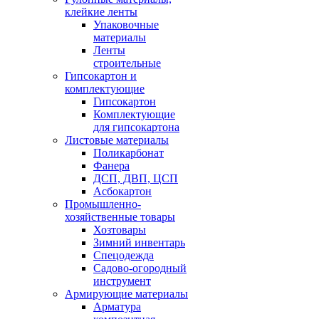
клейкие ленты
Упаковочные
материалы
Ленты
строительные
Гипсокартон и
комплектующие
Гипсокартон
Комплектующие
для гипсокартона
Листовые материалы
Поликарбонат
Фанера
ДСП, ДВП, ЦСП
Асбокартон
Промышленно-
хозяйственные товары
Хозтовары
Зимний инвентарь
Спецодежда
Садово-огородный
инструмент
Армирующие материалы
Арматура