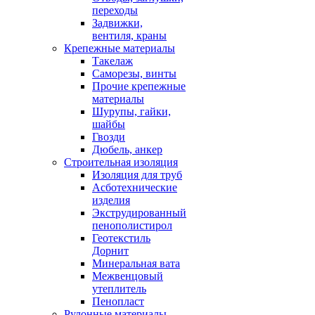
переходы
Задвижки,
вентиля, краны
Крепежные материалы
Такелаж
Саморезы, винты
Прочие крепежные
материалы
Шурупы, гайки,
шайбы
Гвозди
Дюбель, анкер
Строительная изоляция
Изоляция для труб
Асботехнические
изделия
Экструдированный
пенополистирол
Геотекстиль
Дорнит
Минеральная вата
Межвенцовый
утеплитель
Пенопласт
Рулонные материалы,