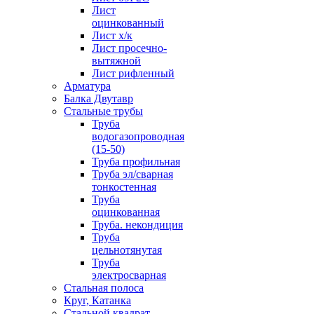
Лист
оцинкованный
Лист х/к
Лист просечно-
вытяжной
Лист рифленный
Арматура
Балка Двутавр
Стальные трубы
Труба
водогазопроводная
(15-50)
Труба профильная
Труба эл/сварная
тонкостенная
Труба
оцинкованная
Труба. некондиция
Труба
цельнотянутая
Труба
электросварная
Стальная полоса
Круг, Катанка
Стальной квадрат