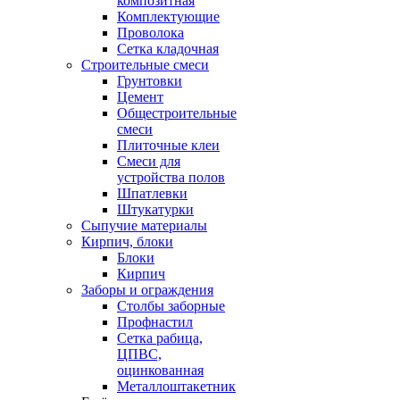
композитная
Комплектующие
Проволока
Сетка кладочная
Строительные смеси
Грунтовки
Цемент
Общестроительные
смеси
Плиточные клеи
Смеси для
устройства полов
Шпатлевки
Штукатурки
Сыпучие материалы
Кирпич, блоки
Блоки
Кирпич
Заборы и ограждения
Столбы заборные
Профнастил
Сетка рабица,
ЦПВС,
оцинкованная
Металлоштакетник