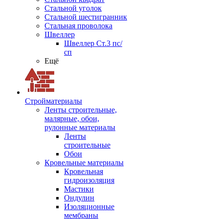
Стальной уголок
Стальной шестигранник
Стальная проволока
Швеллер
Швеллер Ст.3 пс/
сп
Ещё
Стройматериалы
Ленты строительные,
малярные, обои,
рулонные материалы
Ленты
строительные
Обои
Кровельные материалы
Кровельная
гидроизоляция
Мастики
Ондулин
Изоляционные
мембраны