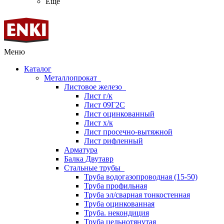
Ещё
Меню
Каталог
Металлопрокат
Листовое железо
Лист г/к
Лист 09Г2С
Лист оцинкованный
Лист х/к
Лист просечно-вытяжной
Лист рифленный
Арматура
Балка Двутавр
Стальные трубы
Труба водогазопроводная (15-50)
Труба профильная
Труба эл/сварная тонкостенная
Труба оцинкованная
Труба. некондиция
Труба цельнотянутая