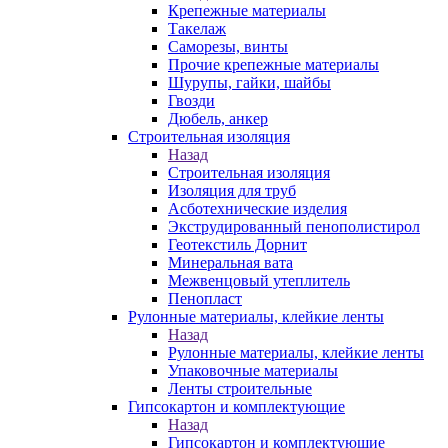
Крепежные материалы
Такелаж
Саморезы, винты
Прочие крепежные материалы
Шурупы, гайки, шайбы
Гвозди
Дюбель, анкер
Строительная изоляция
Назад
Строительная изоляция
Изоляция для труб
Асботехнические изделия
Экструдированный пенополистирол
Геотекстиль Дорнит
Минеральная вата
Межвенцовый утеплитель
Пенопласт
Рулонные материалы, клейкие ленты
Назад
Рулонные материалы, клейкие ленты
Упаковочные материалы
Ленты строительные
Гипсокартон и комплектующие
Назад
Гипсокартон и комплектующие