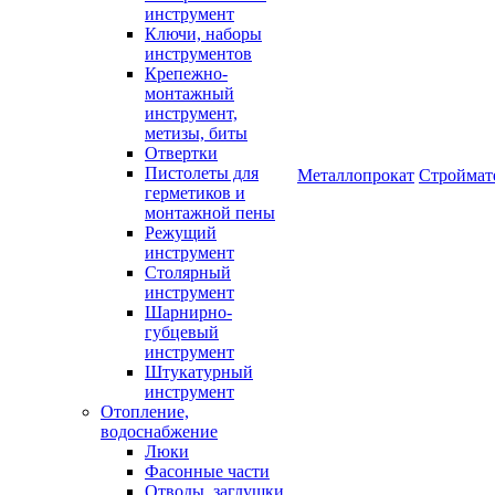
инструмент
Ключи, наборы
инструментов
Крепежно-
монтажный
инструмент,
метизы, биты
Отвертки
Пистолеты для
Металлопрокат
Строймат
герметиков и
монтажной пены
Режущий
инструмент
Столярный
инструмент
Шарнирно-
губцевый
инструмент
Штукатурный
инструмент
Отопление,
водоснабжение
Люки
Фасонные части
Отводы, заглушки,