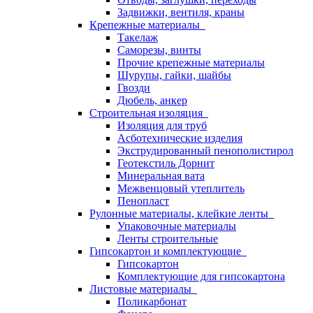
Задвижки, вентиля, краны
Крепежные материалы
Такелаж
Саморезы, винты
Прочие крепежные материалы
Шурупы, гайки, шайбы
Гвозди
Дюбель, анкер
Строительная изоляция
Изоляция для труб
Асботехнические изделия
Экструдированный пенополистирол
Геотекстиль Дорнит
Минеральная вата
Межвенцовый утеплитель
Пенопласт
Рулонные материалы, клейкие ленты
Упаковочные материалы
Ленты строительные
Гипсокартон и комплектующие
Гипсокартон
Комплектующие для гипсокартона
Листовые материалы
Поликарбонат