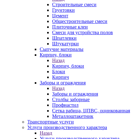
Строительные смеси
Грунтовки
Цемент
Общестроительные смеси
Плиточные клеи
Смеси для устройства полов
Шпатлевки
Штукатурки
Сыпучие материалы
Кирпич, блоки
Назад
Кирпич, блоки
Блоки
Кирпич
Заборы и ограждения
Назад
Заборы и ограждения
Столбы заборные
Профнастил
Сетка рабица, ЦПВС, оцинкованная
Металлоштакетник
Транспортные услуги
Услуги производственного характера
Назад
Услуги производственного характера