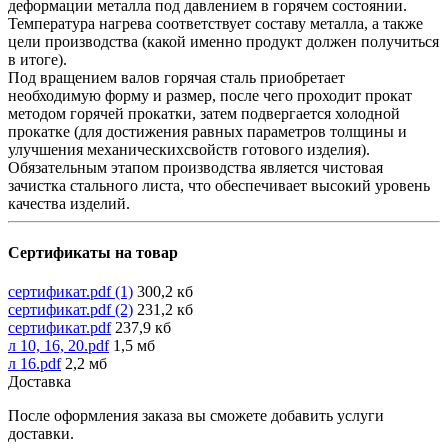
деформации металла под давлением в горячем состоянии.
Температура нагрева соответствует составу металла, а также
цели производства (какой именно продукт должен получиться
в итоге).
Под вращением валов горячая сталь приобретает
необходимую форму и размер, после чего проходит прокат
методом горячей прокатки, затем подвергается холодной
прокатке (для достижения равных параметров толщины и
улучшения механическихсвойств готового изделия).
Обязательным этапом производства является чистовая
зачистка стального листа, что обеспечивает высокий уровень
качества изделий.
Сертификаты на товар
сертификат.pdf (1)
300,2 кб
сертификат.pdf (2)
231,2 кб
сертификат.pdf
237,9 кб
л 10, 16, 20.pdf
1,5 мб
л 16.pdf
2,2 мб
Доставка
После оформления заказа вы сможете добавить услуги
доставки.