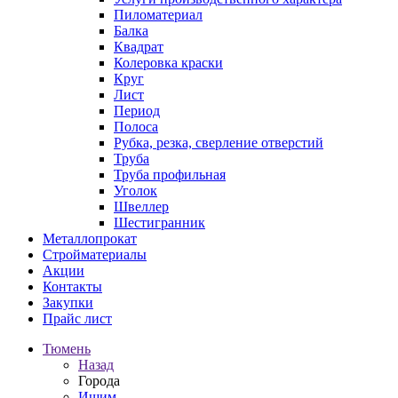
Пиломатериал
Балка
Квадрат
Колеровка краски
Круг
Лист
Период
Полоса
Рубка, резка, сверление отверстий
Труба
Труба профильная
Уголок
Швеллер
Шестигранник
Металлопрокат
Стройматериалы
Акции
Контакты
Закупки
Прайс лист
Тюмень
Назад
Города
Ишим