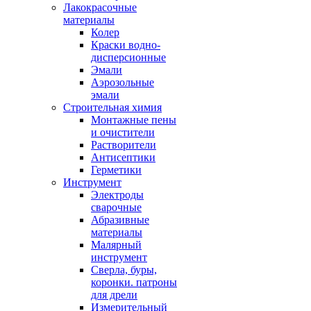
Лакокрасочные
материалы
Колер
Краски водно-
дисперсионные
Эмали
Аэрозольные
эмали
Строительная химия
Монтажные пены
и очистители
Растворители
Антисептики
Герметики
Инструмент
Электроды
сварочные
Абразивные
материалы
Малярный
инструмент
Сверла, буры,
коронки. патроны
для дрели
Измерительный