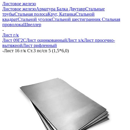
Листовое железо
Листовое железо
Арматура
Балка Двутавр
Стальные
трубы
Стальная полоса
Круг, Катанка
Стальной
квадрат
Стальной уголок
Стальной шестигранник
Стальная
проволока
Швеллер
-
Лист г/к
Лист 09Г2С
Лист оцинкованный
Лист х/к
Лист просечно-
вытяжной
Лист рифленный
-
Лист 16 г/к Ст.3 пс/сп 5 (1,5*6,0)