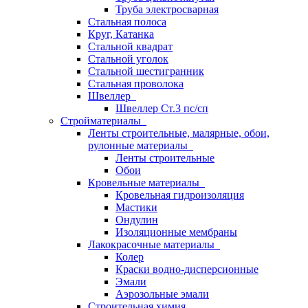
Труба электросварная
Стальная полоса
Круг, Катанка
Стальной квадрат
Стальной уголок
Стальной шестигранник
Стальная проволока
Швеллер
Швеллер Ст.3 пс/сп
Стройматериалы
Ленты строительные, малярные, обои,
рулонные материалы
Ленты строительные
Обои
Кровельные материалы
Кровельная гидроизоляция
Мастики
Ондулин
Изоляционные мембраны
Лакокрасочные материалы
Колер
Краски водно-дисперсионные
Эмали
Аэрозольные эмали
Строительная химия