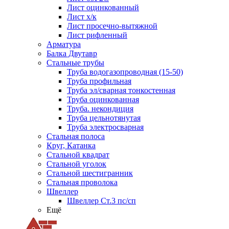
Лист оцинкованный
Лист х/к
Лист просечно-вытяжной
Лист рифленный
Арматура
Балка Двутавр
Стальные трубы
Труба водогазопроводная (15-50)
Труба профильная
Труба эл/сварная тонкостенная
Труба оцинкованная
Труба. некондиция
Труба цельнотянутая
Труба электросварная
Стальная полоса
Круг, Катанка
Стальной квадрат
Стальной уголок
Стальной шестигранник
Стальная проволока
Швеллер
Швеллер Ст.3 пс/сп
Ещё