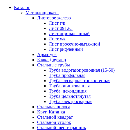
Каталог
Металлопрокат
Листовое железо
Лист г/к
Лист 09Г2С
Лист оцинкованный
Лист х/к
Лист просечно-вытяжной
Лист рифленный
Арматура
Балка Двутавр
Стальные трубы
Труба водогазопроводная (15-50)
Труба профильная
Труба эл/сварная тонкостенная
Труба оцинкованная
Труба. некондиция
Труба цельнотянутая
Труба электросварная
Стальная полоса
Круг, Катанка
Стальной квадрат
Стальной уголок
Стальной шестигранник