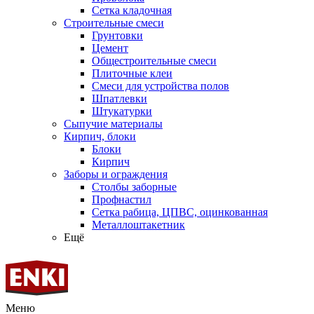
Сетка кладочная
Строительные смеси
Грунтовки
Цемент
Общестроительные смеси
Плиточные клеи
Смеси для устройства полов
Шпатлевки
Штукатурки
Сыпучие материалы
Кирпич, блоки
Блоки
Кирпич
Заборы и ограждения
Столбы заборные
Профнастил
Сетка рабица, ЦПВС, оцинкованная
Металлоштакетник
Ещё
Меню