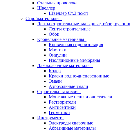
Стальная проволока
Швеллер
Швеллер Ст.3 пс/сп
Стройматериалы
Ленты строительные, малярные, обои, рулон
Ленты строительные
Обои
Кровельные материалы
Кровельная гидроизоляция
Мастики
Ондулин
Изоляционные мембраны
Лакокрасочные материалы
Колер
Краски водно-дисперсионные
Эмали
Аэрозольные эмали
Строительная химия
Монтажные пены и очистители
Растворители
Антисептики
Герметики
Инструмент
Электроды сварочные
Абразивные материалы