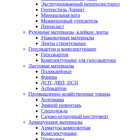
Экструдированный пенополистирол
Геотекстиль Дорнит
Минеральная вата
Межвенцовый утеплитель
Пенопласт
Рулонные материалы, клейкие ленты
Упаковочные материалы
Ленты строительные
Гипсокартон и комплектующие
Гипсокартон
Комплектующие для гипсокартона
Листовые материалы
Поликарбонат
Фанера
ДСП, ДВП, ЦСП
Асбокартон
Промышленно-хозяйственные товары
Хозтовары
Зимний инвентарь
Спецодежда
Садово-огородный инструмент
Армирующие материалы
Арматура композитная
Комплектующие
Проволока