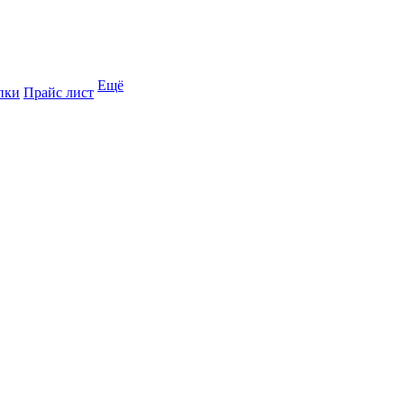
Ещё
пки
Прайс лист