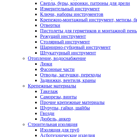
Сверла, буры, коронки. патроны для дрели
Измерительный инструмент
Ключи, наборы инструментов
Крепежно-монтажный инструмент, метизы, 
Отвертки
Пистолеты для герметиков и монтажной пен
Режущий инструмент
Столярный инструмент
Шарнирно-губцевый инструмент
Штукатурный инструмент
Отопление, водоснабжение
Люки
Фасонные части
Отводы, заглушки, переходы
Задвижки, вентиля, краны
Крепежные материалы
Такелаж
Саморезы, винты
Прочие крепежные материалы
Шурупы, гайки, шайбы
Гвозди
Дюбель, анкер
Строительная изоляция
Изоляция для труб
Асботехнические изделия