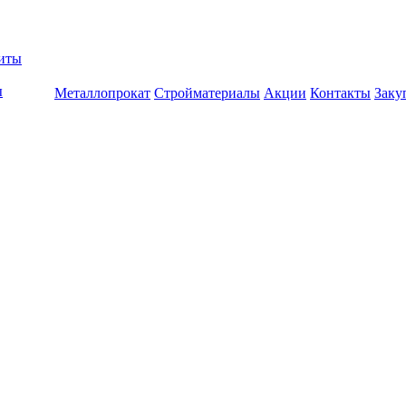
биты
ы
Металлопрокат
Стройматериалы
Акции
Контакты
Заку