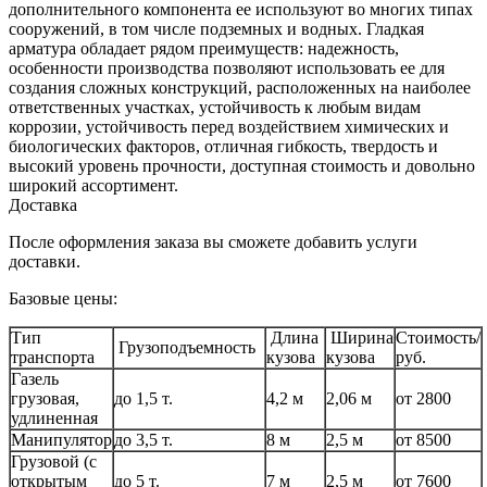
дополнительного компонента ее используют во многих типах
сооружений, в том числе подземных и водных. Гладкая
арматура обладает рядом преимуществ: надежность,
особенности производства позволяют использовать ее для
создания сложных конструкций, расположенных на наиболее
ответственных участках, устойчивость к любым видам
коррозии, устойчивость перед воздействием химических и
биологических факторов, отличная гибкость, твердость и
высокий уровень прочности, доступная стоимость и довольно
широкий ассортимент.
Доставка
После оформления заказа вы сможете добавить услуги
доставки.
Базовые цены:
Тип
Длина
Ширина
Стоимость/
Грузоподъемность
транспорта
кузова
кузова
руб.
Газель
грузовая,
до 1,5 т.
4,2 м
2,06 м
от 2800
удлиненная
Манипулятор
до 3,5 т.
8 м
2,5 м
от 8500
Грузовой (с
открытым
до 5 т.
7 м
2,5 м
от 7600