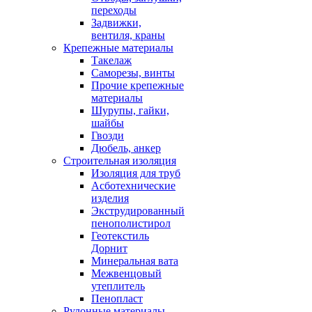
переходы
Задвижки,
вентиля, краны
Крепежные материалы
Такелаж
Саморезы, винты
Прочие крепежные
материалы
Шурупы, гайки,
шайбы
Гвозди
Дюбель, анкер
Строительная изоляция
Изоляция для труб
Асботехнические
изделия
Экструдированный
пенополистирол
Геотекстиль
Дорнит
Минеральная вата
Межвенцовый
утеплитель
Пенопласт
Рулонные материалы,