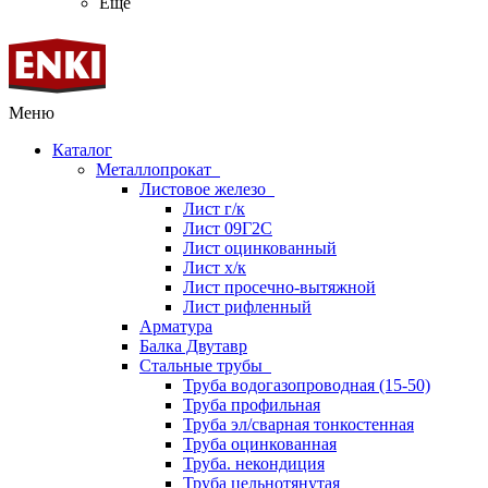
Ещё
Меню
Каталог
Металлопрокат
Листовое железо
Лист г/к
Лист 09Г2С
Лист оцинкованный
Лист х/к
Лист просечно-вытяжной
Лист рифленный
Арматура
Балка Двутавр
Стальные трубы
Труба водогазопроводная (15-50)
Труба профильная
Труба эл/сварная тонкостенная
Труба оцинкованная
Труба. некондиция
Труба цельнотянутая