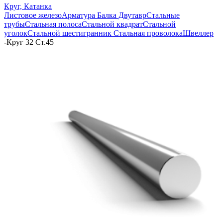
Круг, Катанка
Листовое железо
Арматура
Балка Двутавр
Стальные
трубы
Стальная полоса
Стальной квадрат
Стальной
уголок
Стальной шестигранник
Стальная проволока
Швеллер
-
Круг 32 Ст.45