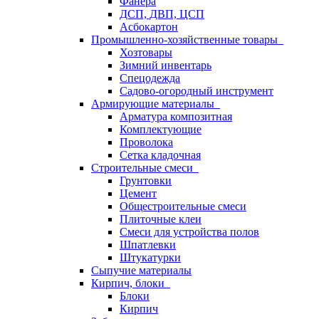
Фанера
ДСП, ДВП, ЦСП
Асбокартон
Промышленно-хозяйственные товары
Хозтовары
Зимний инвентарь
Спецодежда
Садово-огородный инструмент
Армирующие материалы
Арматура композитная
Комплектующие
Проволока
Сетка кладочная
Строительные смеси
Грунтовки
Цемент
Общестроительные смеси
Плиточные клеи
Смеси для устройства полов
Шпатлевки
Штукатурки
Сыпучие материалы
Кирпич, блоки
Блоки
Кирпич