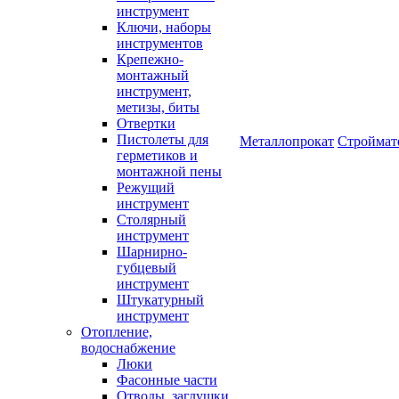
инструмент
Ключи, наборы
инструментов
Крепежно-
монтажный
инструмент,
метизы, биты
Отвертки
Пистолеты для
Металлопрокат
Строймат
герметиков и
монтажной пены
Режущий
инструмент
Столярный
инструмент
Шарнирно-
губцевый
инструмент
Штукатурный
инструмент
Отопление,
водоснабжение
Люки
Фасонные части
Отводы, заглушки,