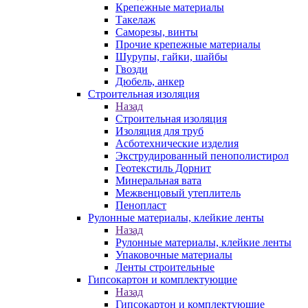
Крепежные материалы
Такелаж
Саморезы, винты
Прочие крепежные материалы
Шурупы, гайки, шайбы
Гвозди
Дюбель, анкер
Строительная изоляция
Назад
Строительная изоляция
Изоляция для труб
Асботехнические изделия
Экструдированный пенополистирол
Геотекстиль Дорнит
Минеральная вата
Межвенцовый утеплитель
Пенопласт
Рулонные материалы, клейкие ленты
Назад
Рулонные материалы, клейкие ленты
Упаковочные материалы
Ленты строительные
Гипсокартон и комплектующие
Назад
Гипсокартон и комплектующие