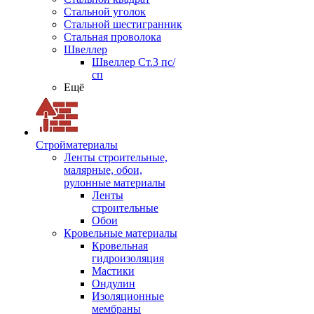
Стальной уголок
Стальной шестигранник
Стальная проволока
Швеллер
Швеллер Ст.3 пс/
сп
Ещё
Стройматериалы
Ленты строительные,
малярные, обои,
рулонные материалы
Ленты
строительные
Обои
Кровельные материалы
Кровельная
гидроизоляция
Мастики
Ондулин
Изоляционные
мембраны