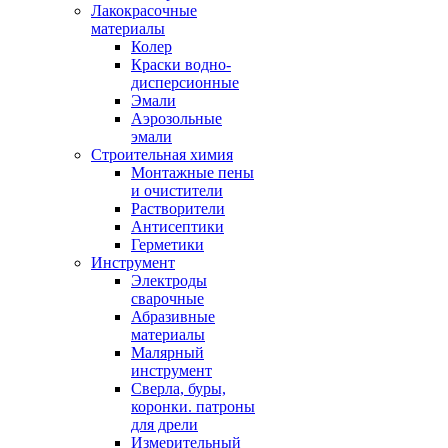
Лакокрасочные
материалы
Колер
Краски водно-
дисперсионные
Эмали
Аэрозольные
эмали
Строительная химия
Монтажные пены
и очистители
Растворители
Антисептики
Герметики
Инструмент
Электроды
сварочные
Абразивные
материалы
Малярный
инструмент
Сверла, буры,
коронки. патроны
для дрели
Измерительный