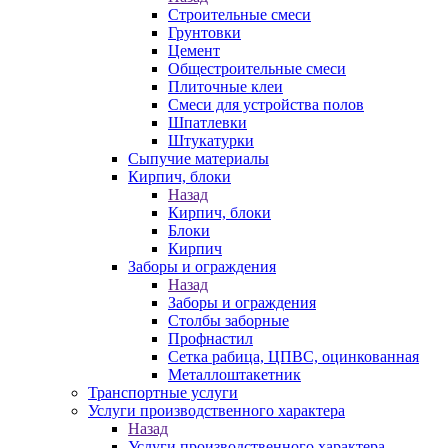
Строительные смеси
Грунтовки
Цемент
Общестроительные смеси
Плиточные клеи
Смеси для устройства полов
Шпатлевки
Штукатурки
Сыпучие материалы
Кирпич, блоки
Назад
Кирпич, блоки
Блоки
Кирпич
Заборы и ограждения
Назад
Заборы и ограждения
Столбы заборные
Профнастил
Сетка рабица, ЦПВС, оцинкованная
Металлоштакетник
Транспортные услуги
Услуги производственного характера
Назад
Услуги производственного характера