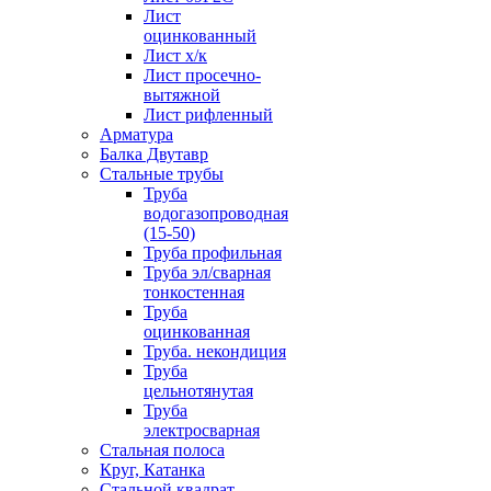
Лист
оцинкованный
Лист х/к
Лист просечно-
вытяжной
Лист рифленный
Арматура
Балка Двутавр
Стальные трубы
Труба
водогазопроводная
(15-50)
Труба профильная
Труба эл/сварная
тонкостенная
Труба
оцинкованная
Труба. некондиция
Труба
цельнотянутая
Труба
электросварная
Стальная полоса
Круг, Катанка
Стальной квадрат