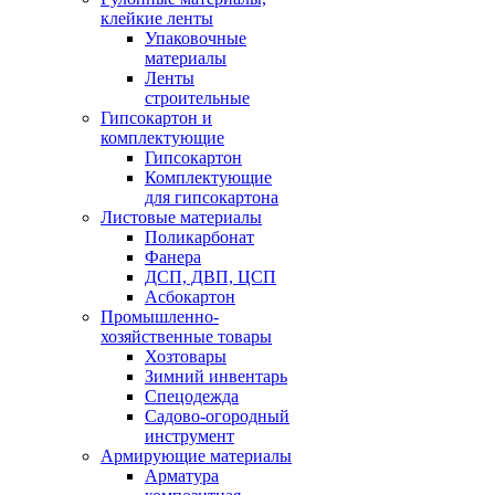
клейкие ленты
Упаковочные
материалы
Ленты
строительные
Гипсокартон и
комплектующие
Гипсокартон
Комплектующие
для гипсокартона
Листовые материалы
Поликарбонат
Фанера
ДСП, ДВП, ЦСП
Асбокартон
Промышленно-
хозяйственные товары
Хозтовары
Зимний инвентарь
Спецодежда
Садово-огородный
инструмент
Армирующие материалы
Арматура