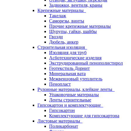
Задвижки, вентиля, краны
Крепежные материалы
Такелаж
Саморезы, винты
Прочие крепежные материалы
Шурупы, гайки, шайбы
Гвозди
Дюбель, анкер
Строительная изоляция
Изоляция для труб
Асботехнические изделия
Экструдированный пенополистирол
Геотекстиль Дорнит
Минеральная вата
Межвенцовый утеплитель
Пенопласт
Рулонные материалы, клейкие ленты
Упаковочные материалы
Ленты строительные
Гипсокартон и комплектующие
Гипсокартон
Комплектующие для гипсокартона
Листовые материалы
Поликарбонат