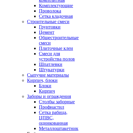
композитная
Комплектующие
Проволока
Сетка кладочная
Строительные смеси
Грунтовки
Цемент
Общестроительные
смеси
Плиточные клеи
Смеси для
устройства полов
Шпатлевки
Штукатурки
Сыпучие материалы
Кирпич, блоки
Блоки
Кирпич
Заборы и ограждения
Столбы заборные
Профнастил
Сетка рабица,
ЦПВС,
оцинкованная
Металлоштакетник