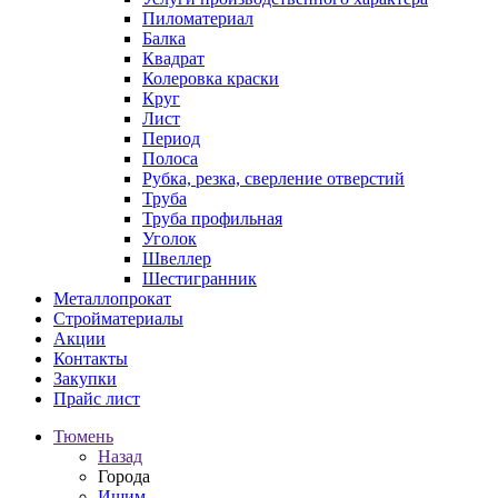
Пиломатериал
Балка
Квадрат
Колеровка краски
Круг
Лист
Период
Полоса
Рубка, резка, сверление отверстий
Труба
Труба профильная
Уголок
Швеллер
Шестигранник
Металлопрокат
Стройматериалы
Акции
Контакты
Закупки
Прайс лист
Тюмень
Назад
Города
Ишим