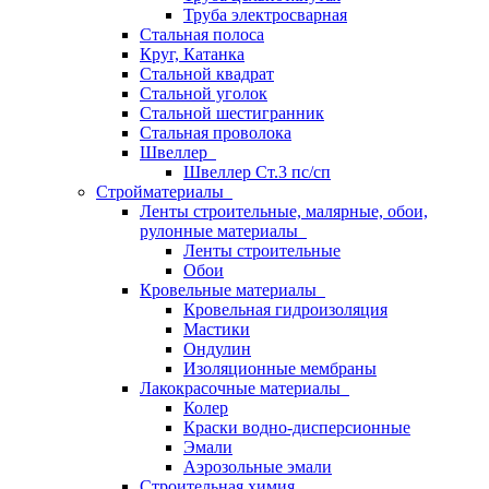
Труба электросварная
Стальная полоса
Круг, Катанка
Стальной квадрат
Стальной уголок
Стальной шестигранник
Стальная проволока
Швеллер
Швеллер Ст.3 пс/сп
Стройматериалы
Ленты строительные, малярные, обои,
рулонные материалы
Ленты строительные
Обои
Кровельные материалы
Кровельная гидроизоляция
Мастики
Ондулин
Изоляционные мембраны
Лакокрасочные материалы
Колер
Краски водно-дисперсионные
Эмали
Аэрозольные эмали
Строительная химия