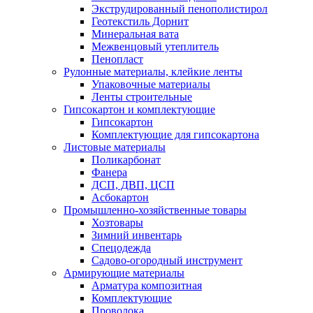
Экструдированный пенополистирол
Геотекстиль Дорнит
Минеральная вата
Межвенцовый утеплитель
Пенопласт
Рулонные материалы, клейкие ленты
Упаковочные материалы
Ленты строительные
Гипсокартон и комплектующие
Гипсокартон
Комплектующие для гипсокартона
Листовые материалы
Поликарбонат
Фанера
ДСП, ДВП, ЦСП
Асбокартон
Промышленно-хозяйственные товары
Хозтовары
Зимний инвентарь
Спецодежда
Садово-огородный инструмент
Армирующие материалы
Арматура композитная
Комплектующие
Проволока