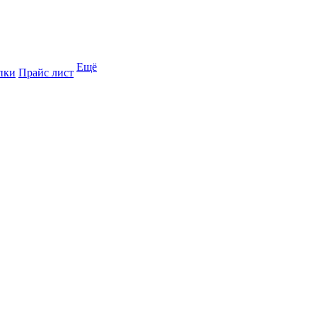
Ещё
пки
Прайс лист