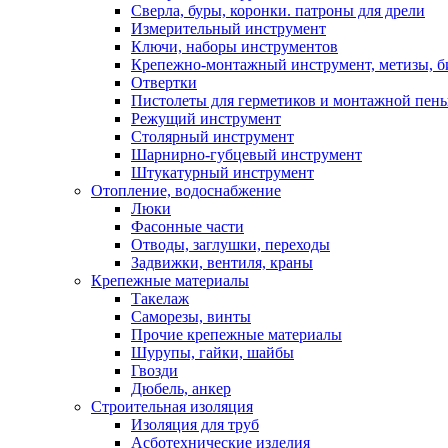
Сверла, буры, коронки. патроны для дрели
Измерительный инструмент
Ключи, наборы инструментов
Крепежно-монтажный инструмент, метизы, 
Отвертки
Пистолеты для герметиков и монтажной пен
Режущий инструмент
Столярный инструмент
Шарнирно-губцевый инструмент
Штукатурный инструмент
Отопление, водоснабжение
Люки
Фасонные части
Отводы, заглушки, переходы
Задвижки, вентиля, краны
Крепежные материалы
Такелаж
Саморезы, винты
Прочие крепежные материалы
Шурупы, гайки, шайбы
Гвозди
Дюбель, анкер
Строительная изоляция
Изоляция для труб
Асботехнические изделия