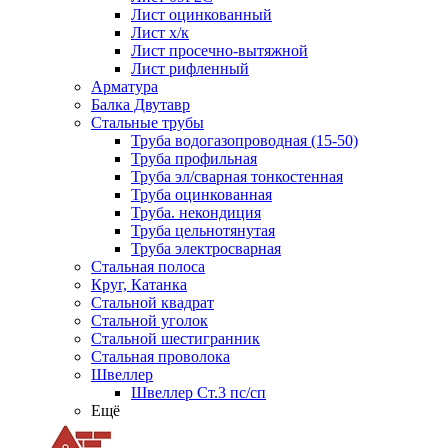
Лист оцинкованный
Лист х/к
Лист просечно-вытяжной
Лист рифленный
Арматура
Балка Двутавр
Стальные трубы
Труба водогазопроводная (15-50)
Труба профильная
Труба эл/сварная тонкостенная
Труба оцинкованная
Труба. некондиция
Труба цельнотянутая
Труба электросварная
Стальная полоса
Круг, Катанка
Стальной квадрат
Стальной уголок
Стальной шестигранник
Стальная проволока
Швеллер
Швеллер Ст.3 пс/сп
Ещё