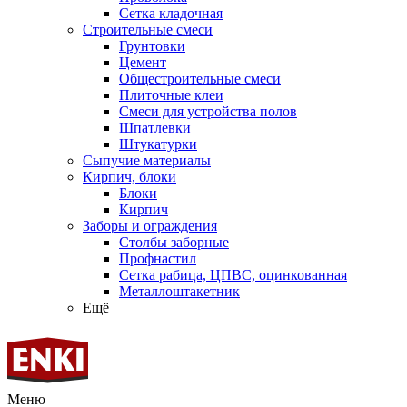
Сетка кладочная
Строительные смеси
Грунтовки
Цемент
Общестроительные смеси
Плиточные клеи
Смеси для устройства полов
Шпатлевки
Штукатурки
Сыпучие материалы
Кирпич, блоки
Блоки
Кирпич
Заборы и ограждения
Столбы заборные
Профнастил
Сетка рабица, ЦПВС, оцинкованная
Металлоштакетник
Ещё
Меню