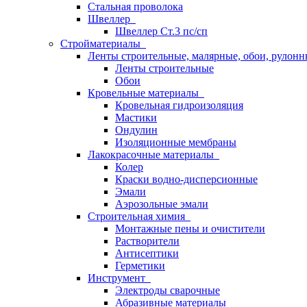
Стальная проволока
Швеллер
Швеллер Ст.3 пс/сп
Стройматериалы
Ленты строительные, малярные, обои, рулон
Ленты строительные
Обои
Кровельные материалы
Кровельная гидроизоляция
Мастики
Ондулин
Изоляционные мембраны
Лакокрасочные материалы
Колер
Краски водно-дисперсионные
Эмали
Аэрозольные эмали
Строительная химия
Монтажные пены и очистители
Растворители
Антисептики
Герметики
Инструмент
Электроды сварочные
Абразивные материалы