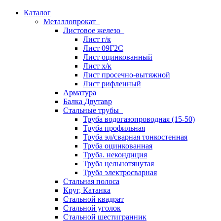
Каталог
Металлопрокат
Листовое железо
Лист г/к
Лист 09Г2С
Лист оцинкованный
Лист х/к
Лист просечно-вытяжной
Лист рифленный
Арматура
Балка Двутавр
Стальные трубы
Труба водогазопроводная (15-50)
Труба профильная
Труба эл/сварная тонкостенная
Труба оцинкованная
Труба. некондиция
Труба цельнотянутая
Труба электросварная
Стальная полоса
Круг, Катанка
Стальной квадрат
Стальной уголок
Стальной шестигранник