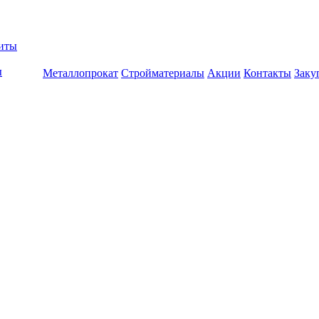
биты
ы
Металлопрокат
Стройматериалы
Акции
Контакты
Заку