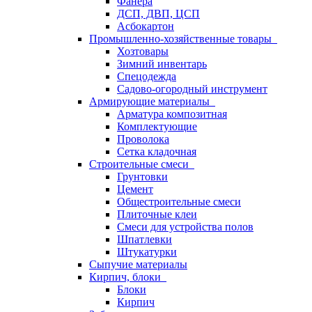
Фанера
ДСП, ДВП, ЦСП
Асбокартон
Промышленно-хозяйственные товары
Хозтовары
Зимний инвентарь
Спецодежда
Садово-огородный инструмент
Армирующие материалы
Арматура композитная
Комплектующие
Проволока
Сетка кладочная
Строительные смеси
Грунтовки
Цемент
Общестроительные смеси
Плиточные клеи
Смеси для устройства полов
Шпатлевки
Штукатурки
Сыпучие материалы
Кирпич, блоки
Блоки
Кирпич