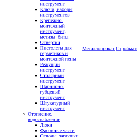
инструмент
Ключи, наборы
инструментов
Крепежно-
монтажный
инструмент,
метизы, биты
Отвертки
Пистолеты для
Металлопрокат
Строймат
герметиков и
монтажной пены
Режущий
инструмент
Столярный
инструмент
Шарнирно-
губцевый
инструмент
Штукатурный
инструмент
Отопление,
водоснабжение
Люки
Фасонные части
Отводы, заглушки,