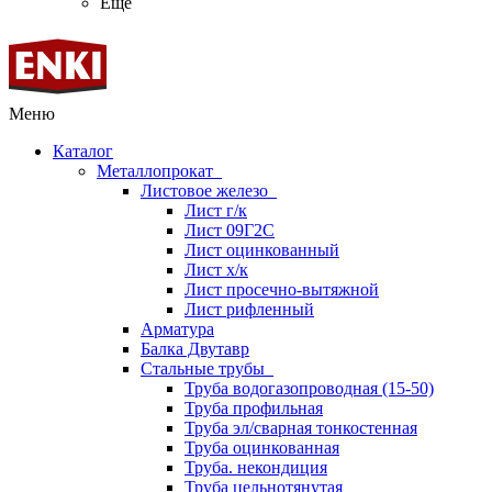
Ещё
Меню
Каталог
Металлопрокат
Листовое железо
Лист г/к
Лист 09Г2С
Лист оцинкованный
Лист х/к
Лист просечно-вытяжной
Лист рифленный
Арматура
Балка Двутавр
Стальные трубы
Труба водогазопроводная (15-50)
Труба профильная
Труба эл/сварная тонкостенная
Труба оцинкованная
Труба. некондиция
Труба цельнотянутая