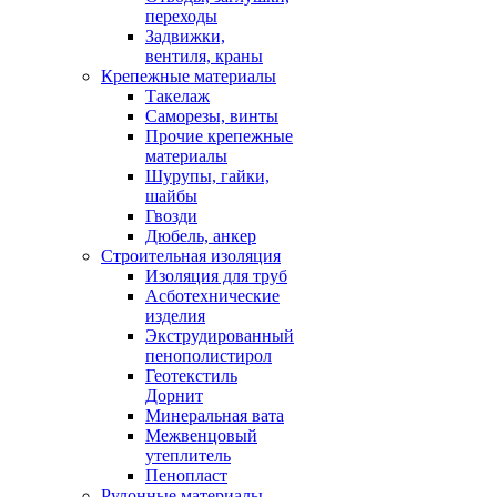
переходы
Задвижки,
вентиля, краны
Крепежные материалы
Такелаж
Саморезы, винты
Прочие крепежные
материалы
Шурупы, гайки,
шайбы
Гвозди
Дюбель, анкер
Строительная изоляция
Изоляция для труб
Асботехнические
изделия
Экструдированный
пенополистирол
Геотекстиль
Дорнит
Минеральная вата
Межвенцовый
утеплитель
Пенопласт
Рулонные материалы,