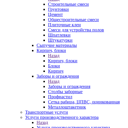
Строительные смеси
Грунтовки
Цемент
Общестроительные смеси
Плиточные клеи
Смеси для устройства полов
Шпатлевки
Штукатурки
Сыпучие материалы
Кирпич, блоки
Назад
Кирпич, блоки
Блоки
Кирпич
Заборы и ограждения
Назад
Заборы и ограждения
Столбы заборные
Профнастил
Сетка рабица, ЦПВС, оцинкованная
Металлоштакетник
Транспортные услуги
Услуги производственного характера
Назад
Услуги производственного характера