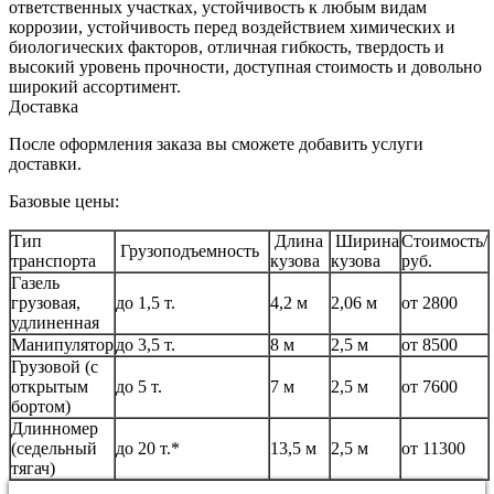
ответственных участках, устойчивость к любым видам
коррозии, устойчивость перед воздействием химических и
биологических факторов, отличная гибкость, твердость и
высокий уровень прочности, доступная стоимость и довольно
широкий ассортимент.
Доставка
После оформления заказа вы сможете добавить услуги
доставки.
Базовые цены:
Тип
Длина
Ширина
Стоимость/
Грузоподъемность
транспорта
кузова
кузова
руб.
Газель
грузовая,
до 1,5 т.
4,2 м
2,06 м
от 2800
удлиненная
Манипулятор
до 3,5 т.
8 м
2,5 м
от 8500
Грузовой (с
открытым
до 5 т.
7 м
2,5 м
от 7600
бортом)
Длинномер
(седельный
до 20 т.*
13,5 м
2,5 м
от 11300
тягач)