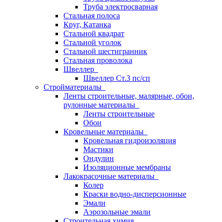
Труба электросварная
Стальная полоса
Круг, Катанка
Стальной квадрат
Стальной уголок
Стальной шестигранник
Стальная проволока
Швеллер
Швеллер Ст.3 пс/сп
Стройматериалы
Ленты строительные, малярные, обои,
рулонные материалы
Ленты строительные
Обои
Кровельные материалы
Кровельная гидроизоляция
Мастики
Ондулин
Изоляционные мембраны
Лакокрасочные материалы
Колер
Краски водно-дисперсионные
Эмали
Аэрозольные эмали
Строительная химия