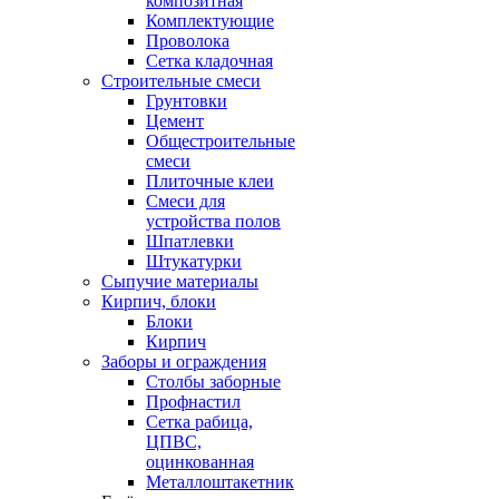
композитная
Комплектующие
Проволока
Сетка кладочная
Строительные смеси
Грунтовки
Цемент
Общестроительные
смеси
Плиточные клеи
Смеси для
устройства полов
Шпатлевки
Штукатурки
Сыпучие материалы
Кирпич, блоки
Блоки
Кирпич
Заборы и ограждения
Столбы заборные
Профнастил
Сетка рабица,
ЦПВС,
оцинкованная
Металлоштакетник