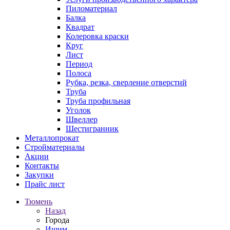
Пиломатериал
Балка
Квадрат
Колеровка краски
Круг
Лист
Период
Полоса
Рубка, резка, сверление отверстий
Труба
Труба профильная
Уголок
Швеллер
Шестигранник
Металлопрокат
Стройматериалы
Акции
Контакты
Закупки
Прайс лист
Тюмень
Назад
Города
Ишим