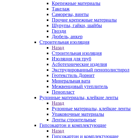
Крепежные материалы
Такелаж
Саморезы, винты
Прочие крепежные материалы
Шурупы, гайки, шайбы
Гвозди
Дюбель, анкер
Строительная изоляция
Назад
Строительная изоляция
Изоляция для труб
Асботехнические изделия
Экструдированный пенополистирол
Геотекстиль Дорнит
Минеральная вата
Межвенцовый утеплитель
Пенопласт
Рулонные материалы, клейкие ленты
Назад
Рулонные материалы, клейкие ленты
Упаковочные материалы
Ленты строительные
Гипсокартон и комплектующие
Назад
Гипсокартон и комплектующие