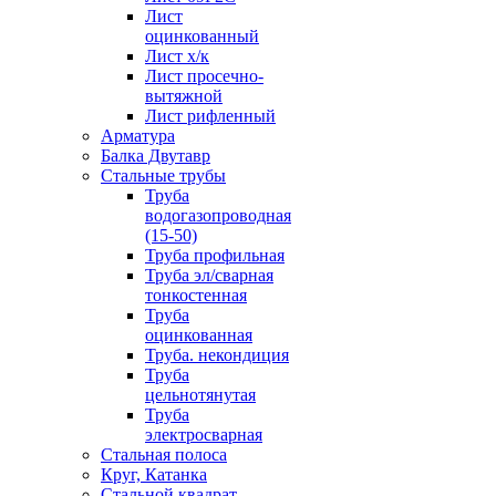
Лист
оцинкованный
Лист х/к
Лист просечно-
вытяжной
Лист рифленный
Арматура
Балка Двутавр
Стальные трубы
Труба
водогазопроводная
(15-50)
Труба профильная
Труба эл/сварная
тонкостенная
Труба
оцинкованная
Труба. некондиция
Труба
цельнотянутая
Труба
электросварная
Стальная полоса
Круг, Катанка
Стальной квадрат