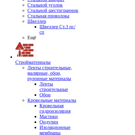
Стальной уголок
Стальной шестигранник
Стальная проволока
Швеллер
Швеллер Ст.3 пс/
сп
Ещё
Стройматериалы
Ленты строительные,
малярные, обои,
рулонные материалы
Ленты
строительные
Обои
Кровельные материалы
Кровельная
гидроизоляция
Мастики
Ондулин
Изоляционные
мембраны