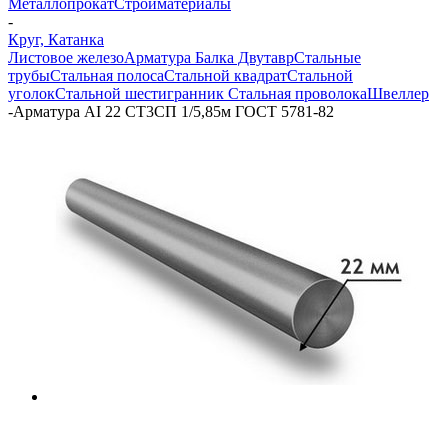
Металлопрокат
Стройматериалы
-
Круг, Катанка
Листовое железо
Арматура
Балка Двутавр
Стальные
трубы
Стальная полоса
Стальной квадрат
Стальной
уголок
Стальной шестигранник
Стальная проволока
Швеллер
-
Арматура АI 22 СТ3СП 1/5,85м ГОСТ 5781-82