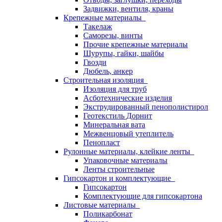
Задвижки, вентиля, краны
Крепежные материалы
Такелаж
Саморезы, винты
Прочие крепежные материалы
Шурупы, гайки, шайбы
Гвозди
Дюбель, анкер
Строительная изоляция
Изоляция для труб
Асботехнические изделия
Экструдированный пенополистирол
Геотекстиль Дорнит
Минеральная вата
Межвенцовый утеплитель
Пенопласт
Рулонные материалы, клейкие ленты
Упаковочные материалы
Ленты строительные
Гипсокартон и комплектующие
Гипсокартон
Комплектующие для гипсокартона
Листовые материалы
Поликарбонат