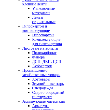
клейкие ленты
Упаковочные
материалы
Ленты
строительные
Гипсокартон и
комплектующие
Гипсокартон
Комплектующие
для гипсокартона
Листовые материалы
Поликарбонат
Фанера
ДСП, ДВП, ЦСП
Асбокартон
Промышленно-
хозяйственные товары
Хозтовары
Зимний инвентарь
Спецодежда
Садово-огородный
инструмент
Армирующие материалы
Арматура