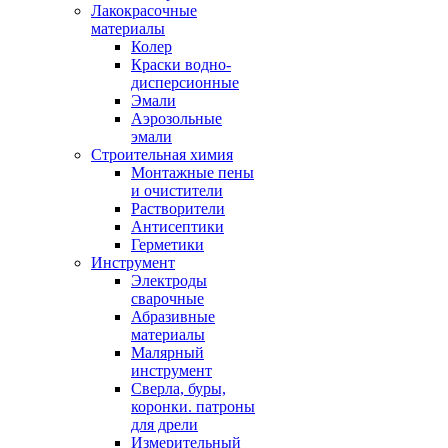
Лакокрасочные
материалы
Колер
Краски водно-
дисперсионные
Эмали
Аэрозольные
эмали
Строительная химия
Монтажные пены
и очистители
Растворители
Антисептики
Герметики
Инструмент
Электроды
сварочные
Абразивные
материалы
Малярный
инструмент
Сверла, буры,
коронки. патроны
для дрели
Измерительный