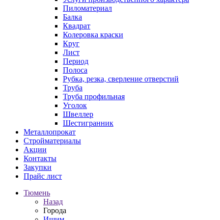
Пиломатериал
Балка
Квадрат
Колеровка краски
Круг
Лист
Период
Полоса
Рубка, резка, сверление отверстий
Труба
Труба профильная
Уголок
Швеллер
Шестигранник
Металлопрокат
Стройматериалы
Акции
Контакты
Закупки
Прайс лист
Тюмень
Назад
Города
Ишим