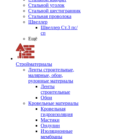
Стальной уголок
Стальной шестигранник
Стальная проволока
Швеллер
Швеллер Ст.3 пс/
сп
Ещё
Стройматериалы
Ленты строительные,
малярные, обои,
рулонные материалы
Ленты
строительные
Обои
Кровельные материалы
Кровельная
гидроизоляция
Мастики
Ондулин
Изоляционные
мембраны