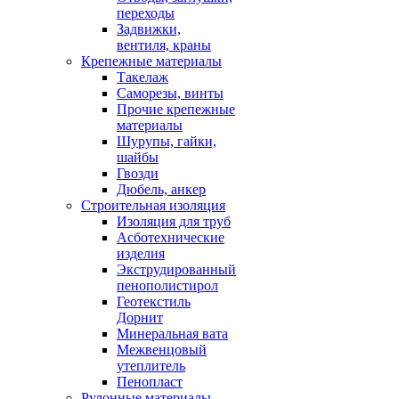
переходы
Задвижки,
вентиля, краны
Крепежные материалы
Такелаж
Саморезы, винты
Прочие крепежные
материалы
Шурупы, гайки,
шайбы
Гвозди
Дюбель, анкер
Строительная изоляция
Изоляция для труб
Асботехнические
изделия
Экструдированный
пенополистирол
Геотекстиль
Дорнит
Минеральная вата
Межвенцовый
утеплитель
Пенопласт
Рулонные материалы,