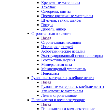
Крепежные материалы
Такелаж
Саморезы, винты
Прочие крепежные материалы
Шурупы, гайки, шайбы
Гвозди
Дюбель, анкер
Строительная изоляция
Назад
Строительная изоляция
Изоляция для труб
Асботехнические изделия
Экструдированный пенополистирол
Геотекстиль Дорнит
Минеральная вата
Межвенцовый утеплитель
Пенопласт
Рулонные материалы, клейкие ленты
Назад
Рулонные материалы, клейкие ленты
Упаковочные материалы
Ленты строительные
Гипсокартон и комплектующие
Назад
Гипсокартон и комплектующие