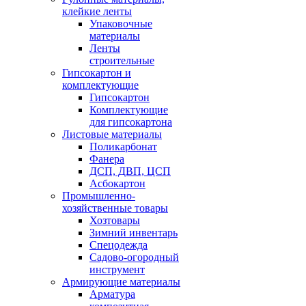
клейкие ленты
Упаковочные
материалы
Ленты
строительные
Гипсокартон и
комплектующие
Гипсокартон
Комплектующие
для гипсокартона
Листовые материалы
Поликарбонат
Фанера
ДСП, ДВП, ЦСП
Асбокартон
Промышленно-
хозяйственные товары
Хозтовары
Зимний инвентарь
Спецодежда
Садово-огородный
инструмент
Армирующие материалы
Арматура