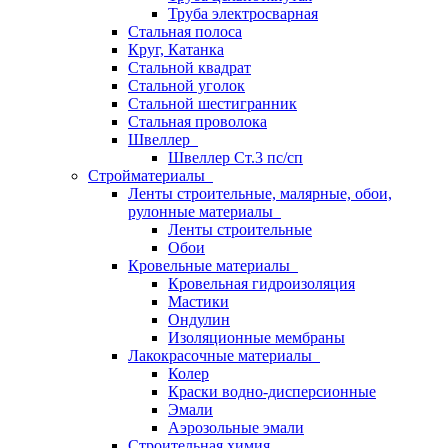
Труба электросварная
Стальная полоса
Круг, Катанка
Стальной квадрат
Стальной уголок
Стальной шестигранник
Стальная проволока
Швеллер
Швеллер Ст.3 пс/сп
Стройматериалы
Ленты строительные, малярные, обои,
рулонные материалы
Ленты строительные
Обои
Кровельные материалы
Кровельная гидроизоляция
Мастики
Ондулин
Изоляционные мембраны
Лакокрасочные материалы
Колер
Краски водно-дисперсионные
Эмали
Аэрозольные эмали
Строительная химия