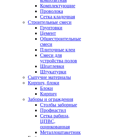
композитная
Комплектующие
Проволока
Сетка кладочная
Строительные смеси
Грунтовки
Цемент
Общестроительные
смеси
Плиточные клеи
Смеси для
устройства полов
Шпатлевки
Штукатурки
Сыпучие материалы
Кирпич, блоки
Блоки
Кирпич
Заборы и ограждения
Столбы заборные
Профнастил
Сетка рабица,
ЦПВС,
оцинкованная
Металлоштакетник