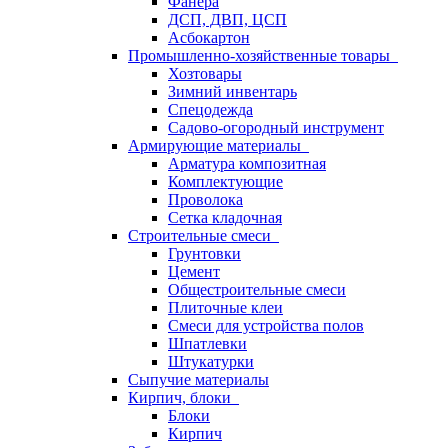
Фанера
ДСП, ДВП, ЦСП
Асбокартон
Промышленно-хозяйственные товары
Хозтовары
Зимний инвентарь
Спецодежда
Садово-огородный инструмент
Армирующие материалы
Арматура композитная
Комплектующие
Проволока
Сетка кладочная
Строительные смеси
Грунтовки
Цемент
Общестроительные смеси
Плиточные клеи
Смеси для устройства полов
Шпатлевки
Штукатурки
Сыпучие материалы
Кирпич, блоки
Блоки
Кирпич