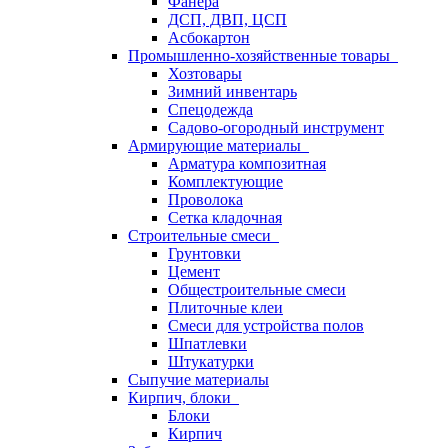
Фанера
ДСП, ДВП, ЦСП
Асбокартон
Промышленно-хозяйственные товары
Хозтовары
Зимний инвентарь
Спецодежда
Садово-огородный инструмент
Армирующие материалы
Арматура композитная
Комплектующие
Проволока
Сетка кладочная
Строительные смеси
Грунтовки
Цемент
Общестроительные смеси
Плиточные клеи
Смеси для устройства полов
Шпатлевки
Штукатурки
Сыпучие материалы
Кирпич, блоки
Блоки
Кирпич