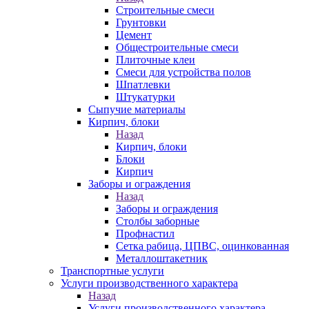
Строительные смеси
Грунтовки
Цемент
Общестроительные смеси
Плиточные клеи
Смеси для устройства полов
Шпатлевки
Штукатурки
Сыпучие материалы
Кирпич, блоки
Назад
Кирпич, блоки
Блоки
Кирпич
Заборы и ограждения
Назад
Заборы и ограждения
Столбы заборные
Профнастил
Сетка рабица, ЦПВС, оцинкованная
Металлоштакетник
Транспортные услуги
Услуги производственного характера
Назад
Услуги производственного характера