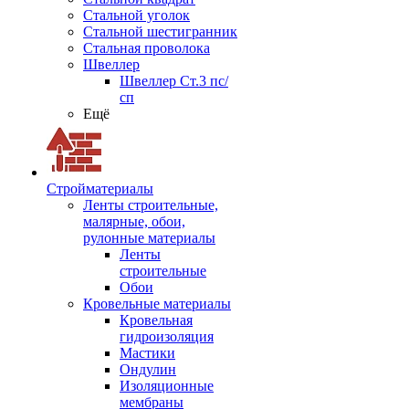
Стальной уголок
Стальной шестигранник
Стальная проволока
Швеллер
Швеллер Ст.3 пс/
сп
Ещё
Стройматериалы
Ленты строительные,
малярные, обои,
рулонные материалы
Ленты
строительные
Обои
Кровельные материалы
Кровельная
гидроизоляция
Мастики
Ондулин
Изоляционные
мембраны