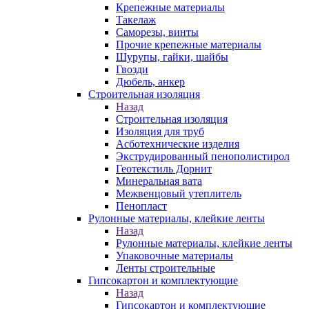
Крепежные материалы
Такелаж
Саморезы, винты
Прочие крепежные материалы
Шурупы, гайки, шайбы
Гвозди
Дюбель, анкер
Строительная изоляция
Назад
Строительная изоляция
Изоляция для труб
Асботехнические изделия
Экструдированный пенополистирол
Геотекстиль Дорнит
Минеральная вата
Межвенцовый утеплитель
Пенопласт
Рулонные материалы, клейкие ленты
Назад
Рулонные материалы, клейкие ленты
Упаковочные материалы
Ленты строительные
Гипсокартон и комплектующие
Назад
Гипсокартон и комплектующие