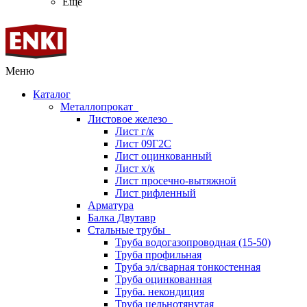
Ещё
Меню
Каталог
Металлопрокат
Листовое железо
Лист г/к
Лист 09Г2С
Лист оцинкованный
Лист х/к
Лист просечно-вытяжной
Лист рифленный
Арматура
Балка Двутавр
Стальные трубы
Труба водогазопроводная (15-50)
Труба профильная
Труба эл/сварная тонкостенная
Труба оцинкованная
Труба. некондиция
Труба цельнотянутая