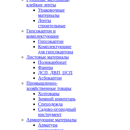
клейкие ленты
Упаковочные
материалы
Ленты
строительные
Гипсокартон и
комплектующие
Гипсокартон
Комплектующие
для гипсокартона
Листовые материалы
Поликарбонат
Фанера
ДСП, ДВП, ЦСП
Асбокартон
Промышленно-
хозяйственные товары
Хозтовары
Зимний инвентарь
Спецодежда
Садово-огородный
инструмент
Армирующие материалы
Арматура