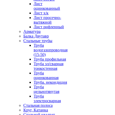
Лист
оцинкованный
Лист х/к
Лист просечно-
вытяжной
Лист рифленный
Арматура
Балка Двутавр
Стальные трубы
Труба
водогазопроводная
(15-50)
Труба профильная
Труба эл/сварная
тонкостенная
Труба
оцинкованная
Труба. некондиция
Труба
цельнотянутая
Труба
электросварная
Стальная полоса
Круг, Катанка
Стальной квадрат