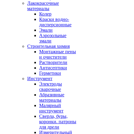
Лакокрасочные
материалы
Колер
Краски водно-
дисперсионные
Эмали
Аэрозольные
эмали
Строительная химия
Монтажные пены
и очистители
Растворители
Антисептики
Герметики
Инструмент
Электроды
сварочные
Абразивные
материалы
Малярный
инструмент
Сверла, буры,
коронки. патроны
для дрели
Измерительный