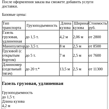
После оформления заказа вы сможете добавить услуги
доставки.
Базовые цены:
Тип
Длина
Ширина
Стоимость/
Грузоподъемность
транспорта
кузова
кузова
руб.
Газель
грузовая,
до 1,5 т.
4,2 м
2,06 м
от 2800
удлиненная
Манипулятор
до 3,5 т.
8 м
2,5 м
от 8500
Грузовой (с
открытым
до 5 т.
7 м
2,5 м
от 7600
бортом)
Длинномер
(седельный
до 20 т.*
13,5 м
2,5 м
от 11300
тягач)
Газель грузовая, удлиненная
Грузоподъемность
до 1,5 т.
Длина кузова
4,2 м