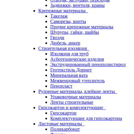
Задвижки, вентиля, краны
Крепежные материалы
Такелаж
Саморезы, винты
Прочие крепежные материалы
Шурупы, гайки, шайбы
Гвозди
Дюбель, анкер
Строительная изоляция
Изоляция для труб
Асботехнические изделия
Экструдированный пенополистирол
Геотекстиль Дорнит
Минеральная вата
Межвенцовый утеплитель
Пенопласт
Рулонные материалы, клейкие ленты
Упаковочные материалы
Ленты строительные
Гипсокартон и комплектующие
Гипсокартон
Комплектующие для гипсокартона
Листовые материалы
Поликарбонат