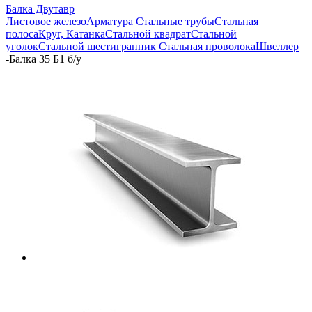
Балка Двутавр
Листовое железо
Арматура
Стальные трубы
Стальная
полоса
Круг, Катанка
Стальной квадрат
Стальной
уголок
Стальной шестигранник
Стальная проволока
Швеллер
-
Балка 35 Б1 б/у