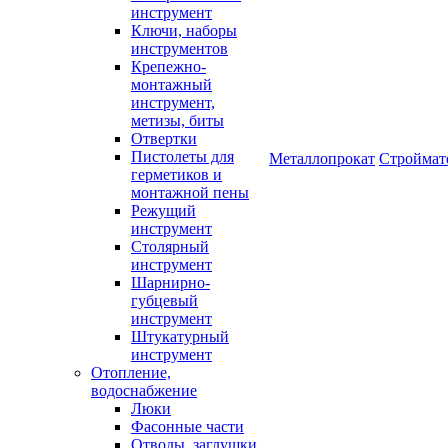
инструмент
Ключи, наборы
инструментов
Крепежно-
монтажный
инструмент,
метизы, биты
Отвертки
Пистолеты для
Металлопрокат
Строймат
герметиков и
монтажной пены
Режущий
инструмент
Столярный
инструмент
Шарнирно-
губцевый
инструмент
Штукатурный
инструмент
Отопление,
водоснабжение
Люки
Фасонные части
Отводы, заглушки,