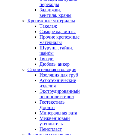
переходы
Задвижки,
вентиля, краны
Крепежные материалы
Такелаж
Саморезы, винты
Прочие крепежные
материалы
Шурупы, гайки,
шайбы
Гвозди
Дюбель, анкер
Строительная изоляция
Изоляция для труб
Асботехнические
изделия
Экструдированный
пенополистирол
Геотекстиль
Дорнит
Минеральная вата
Межвенцовый
утеплитель
Пенопласт
Рулонные материалы,