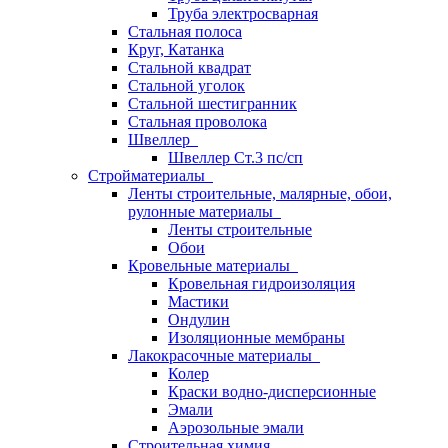
Труба электросварная
Стальная полоса
Круг, Катанка
Стальной квадрат
Стальной уголок
Стальной шестигранник
Стальная проволока
Швеллер
Швеллер Ст.3 пс/сп
Стройматериалы
Ленты строительные, малярные, обои,
рулонные материалы
Ленты строительные
Обои
Кровельные материалы
Кровельная гидроизоляция
Мастики
Ондулин
Изоляционные мембраны
Лакокрасочные материалы
Колер
Краски водно-дисперсионные
Эмали
Аэрозольные эмали
Строительная химия