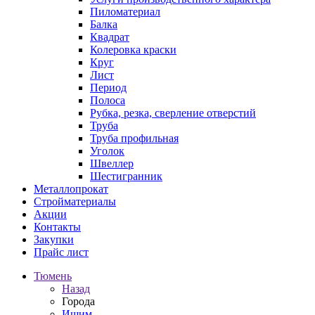
Пиломатериал
Балка
Квадрат
Колеровка краски
Круг
Лист
Период
Полоса
Рубка, резка, сверление отверстий
Труба
Труба профильная
Уголок
Швеллер
Шестигранник
Металлопрокат
Стройматериалы
Акции
Контакты
Закупки
Прайс лист
Тюмень
Назад
Города
Ишим