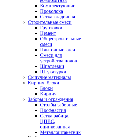
композитная
Комплектующие
Проволока
Сетка кладочная
Строительные смеси
Грунтовки
Цемент
Общестроительные
смеси
Плиточные клеи
Смеси для
устройства полов
Шпатлевки
Штукатурки
Сыпучие материалы
Кирпич, блоки
Блоки
Кирпич
Заборы и ограждения
Столбы заборные
Профнастил
Сетка рабица,
ЦПВС,
оцинкованная
Металлоштакетник