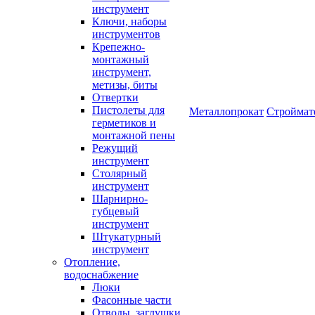
инструмент
Ключи, наборы
инструментов
Крепежно-
монтажный
инструмент,
метизы, биты
Отвертки
Пистолеты для
Металлопрокат
Строймат
герметиков и
монтажной пены
Режущий
инструмент
Столярный
инструмент
Шарнирно-
губцевый
инструмент
Штукатурный
инструмент
Отопление,
водоснабжение
Люки
Фасонные части
Отводы, заглушки,