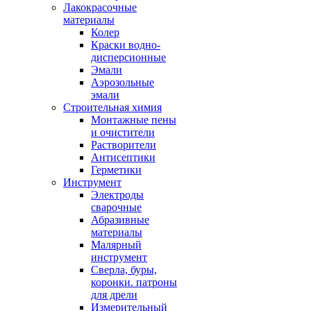
Лакокрасочные
материалы
Колер
Краски водно-
дисперсионные
Эмали
Аэрозольные
эмали
Строительная химия
Монтажные пены
и очистители
Растворители
Антисептики
Герметики
Инструмент
Электроды
сварочные
Абразивные
материалы
Малярный
инструмент
Сверла, буры,
коронки. патроны
для дрели
Измерительный