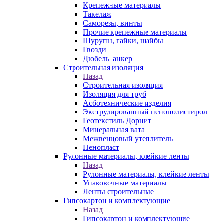
Крепежные материалы
Такелаж
Саморезы, винты
Прочие крепежные материалы
Шурупы, гайки, шайбы
Гвозди
Дюбель, анкер
Строительная изоляция
Назад
Строительная изоляция
Изоляция для труб
Асботехнические изделия
Экструдированный пенополистирол
Геотекстиль Дорнит
Минеральная вата
Межвенцовый утеплитель
Пенопласт
Рулонные материалы, клейкие ленты
Назад
Рулонные материалы, клейкие ленты
Упаковочные материалы
Ленты строительные
Гипсокартон и комплектующие
Назад
Гипсокартон и комплектующие