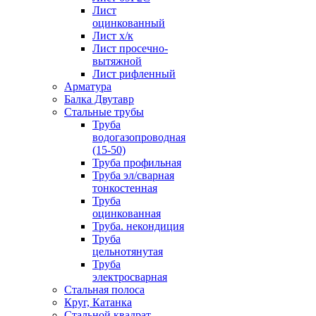
Лист
оцинкованный
Лист х/к
Лист просечно-
вытяжной
Лист рифленный
Арматура
Балка Двутавр
Стальные трубы
Труба
водогазопроводная
(15-50)
Труба профильная
Труба эл/сварная
тонкостенная
Труба
оцинкованная
Труба. некондиция
Труба
цельнотянутая
Труба
электросварная
Стальная полоса
Круг, Катанка
Стальной квадрат