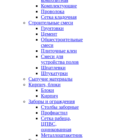
композитная
Комплектующие
Проволока
Сетка кладочная
Строительные смеси
Грунтовки
Цемент
Общестроительные
смеси
Плиточные клеи
Смеси для
устройства полов
Шпатлевки
Штукатурки
Сыпучие материалы
Кирпич, блоки
Блоки
Кирпич
Заборы и ограждения
Столбы заборные
Профнастил
Сетка рабица,
ЦПВС,
оцинкованная
Металлоштакетник