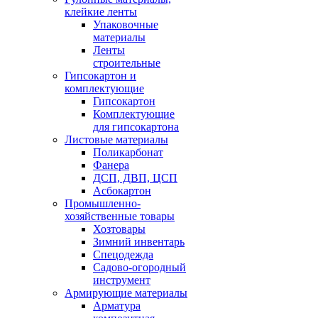
клейкие ленты
Упаковочные
материалы
Ленты
строительные
Гипсокартон и
комплектующие
Гипсокартон
Комплектующие
для гипсокартона
Листовые материалы
Поликарбонат
Фанера
ДСП, ДВП, ЦСП
Асбокартон
Промышленно-
хозяйственные товары
Хозтовары
Зимний инвентарь
Спецодежда
Садово-огородный
инструмент
Армирующие материалы
Арматура