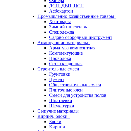
Фанера
ДСП, ДВП, ЦСП
Асбокартон
Промышленно-хозяйственные товары
Хозтовары
Зимний инвентарь
Спецодежда
Садово-огородный инструмент
Армирующие материалы
Арматура композитная
Комплектующие
Проволока
Сетка кладочная
Строительные смеси
Грунтовки
Цемент
Общестроительные смеси
Плиточные клеи
Смеси для устройства полов
Шпатлевки
Штукатурки
Сыпучие материалы
Кирпич, блоки
Блоки
Кирпич