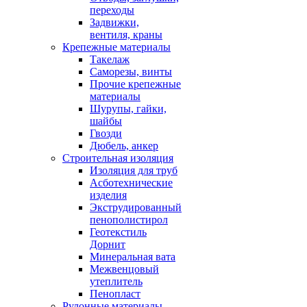
переходы
Задвижки,
вентиля, краны
Крепежные материалы
Такелаж
Саморезы, винты
Прочие крепежные
материалы
Шурупы, гайки,
шайбы
Гвозди
Дюбель, анкер
Строительная изоляция
Изоляция для труб
Асботехнические
изделия
Экструдированный
пенополистирол
Геотекстиль
Дорнит
Минеральная вата
Межвенцовый
утеплитель
Пенопласт
Рулонные материалы,