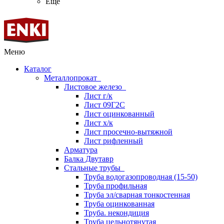
Ещё
Меню
Каталог
Металлопрокат
Листовое железо
Лист г/к
Лист 09Г2С
Лист оцинкованный
Лист х/к
Лист просечно-вытяжной
Лист рифленный
Арматура
Балка Двутавр
Стальные трубы
Труба водогазопроводная (15-50)
Труба профильная
Труба эл/сварная тонкостенная
Труба оцинкованная
Труба. некондиция
Труба цельнотянутая