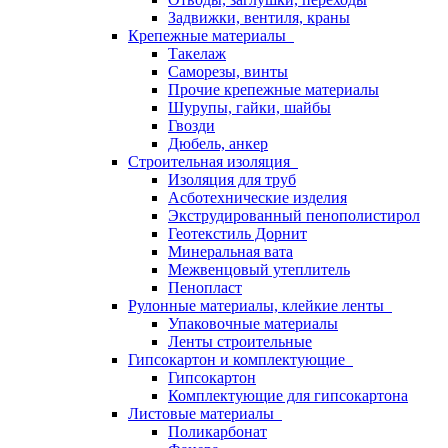
Задвижки, вентиля, краны
Крепежные материалы
Такелаж
Саморезы, винты
Прочие крепежные материалы
Шурупы, гайки, шайбы
Гвозди
Дюбель, анкер
Строительная изоляция
Изоляция для труб
Асботехнические изделия
Экструдированный пенополистирол
Геотекстиль Дорнит
Минеральная вата
Межвенцовый утеплитель
Пенопласт
Рулонные материалы, клейкие ленты
Упаковочные материалы
Ленты строительные
Гипсокартон и комплектующие
Гипсокартон
Комплектующие для гипсокартона
Листовые материалы
Поликарбонат