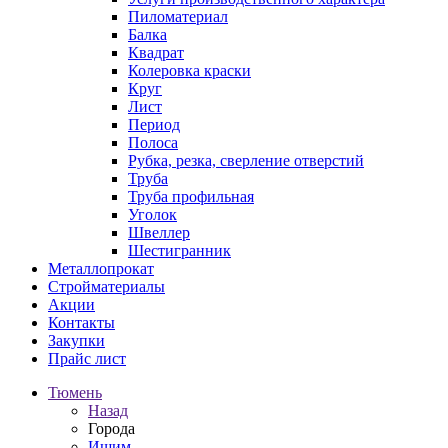
Пиломатериал
Балка
Квадрат
Колеровка краски
Круг
Лист
Период
Полоса
Рубка, резка, сверление отверстий
Труба
Труба профильная
Уголок
Швеллер
Шестигранник
Металлопрокат
Стройматериалы
Акции
Контакты
Закупки
Прайс лист
Тюмень
Назад
Города
Ишим