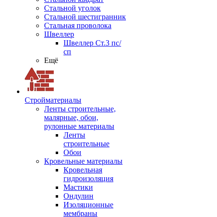
Стальной уголок
Стальной шестигранник
Стальная проволока
Швеллер
Швеллер Ст.3 пс/
сп
Ещё
Стройматериалы
Ленты строительные,
малярные, обои,
рулонные материалы
Ленты
строительные
Обои
Кровельные материалы
Кровельная
гидроизоляция
Мастики
Ондулин
Изоляционные
мембраны