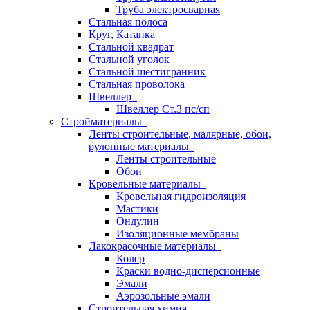
Труба электросварная
Стальная полоса
Круг, Катанка
Стальной квадрат
Стальной уголок
Стальной шестигранник
Стальная проволока
Швеллер
Швеллер Ст.3 пс/сп
Стройматериалы
Ленты строительные, малярные, обои,
рулонные материалы
Ленты строительные
Обои
Кровельные материалы
Кровельная гидроизоляция
Мастики
Ондулин
Изоляционные мембраны
Лакокрасочные материалы
Колер
Краски водно-дисперсионные
Эмали
Аэрозольные эмали
Строительная химия