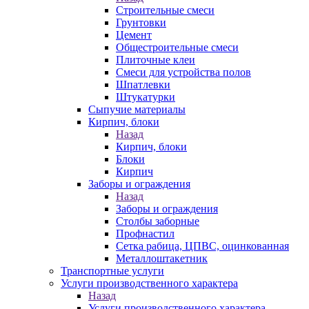
Строительные смеси
Грунтовки
Цемент
Общестроительные смеси
Плиточные клеи
Смеси для устройства полов
Шпатлевки
Штукатурки
Сыпучие материалы
Кирпич, блоки
Назад
Кирпич, блоки
Блоки
Кирпич
Заборы и ограждения
Назад
Заборы и ограждения
Столбы заборные
Профнастил
Сетка рабица, ЦПВС, оцинкованная
Металлоштакетник
Транспортные услуги
Услуги производственного характера
Назад
Услуги производственного характера